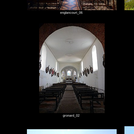
englancourt_06
gronard_02