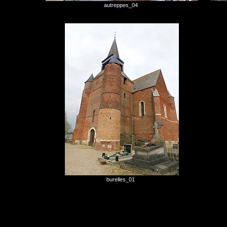
autreppes_04
burelles_01