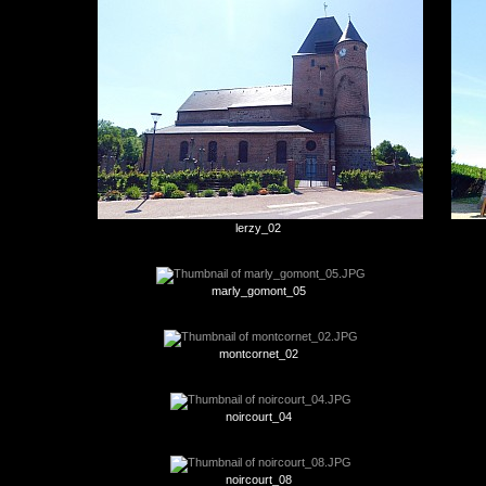
lerzy_02
marly_gomont_05
montcornet_02
noircourt_04
noircourt_08